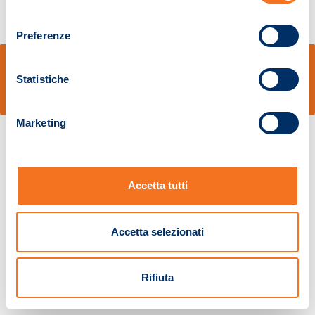
consenso
Preferenze
© Sidal s.r.l. - Via S.Agostino,50, 51100 Pistoia - Cod.Fisc. e Registro Imprese
Pistoia 01680210505 – R.E.A. n.155974 - Cap.Soc. € 2.000.000,00 i.v. La
Statistiche
Società adotta il Codice Etico D.lgs. 231/01
v: 1.10.14
Marketing
Accetta tutti
Accetta selezionati
Rifiuta