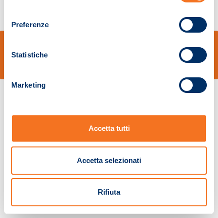
consenso
Preferenze
© Sidal s.r.l. - Via S.Agostino,50, 51100 Pistoia - Cod.Fisc. e Registro Imprese
Pistoia 01680210505 – R.E.A. n.155974 - Cap.Soc. € 2.000.000,00 i.v. La
Statistiche
Società adotta il Codice Etico D.lgs. 231/01
v: 1.10.14
Marketing
Accetta tutti
Accetta selezionati
Rifiuta