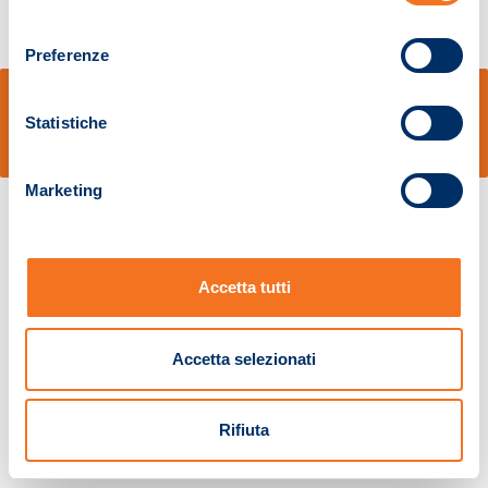
consenso
Preferenze
© Sidal s.r.l. - Via S.Agostino,50, 51100 Pistoia - Cod.Fisc. e Registro Imprese
Pistoia 01680210505 – R.E.A. n.155974 - Cap.Soc. € 2.000.000,00 i.v. La
Statistiche
Società adotta il Codice Etico D.lgs. 231/01
v: 1.10.14
Marketing
Accetta tutti
Accetta selezionati
Rifiuta