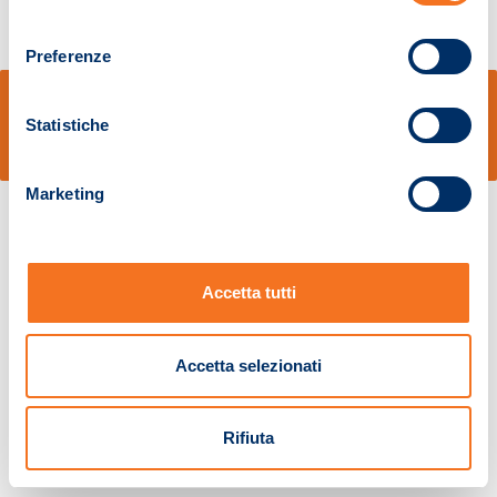
consenso
Preferenze
© Sidal s.r.l. - Via S.Agostino,50, 51100 Pistoia - Cod.Fisc. e Registro Imprese
Pistoia 01680210505 – R.E.A. n.155974 - Cap.Soc. € 2.000.000,00 i.v. La
Statistiche
Società adotta il Codice Etico D.lgs. 231/01
v: 1.10.14
Marketing
Accetta tutti
Accetta selezionati
Rifiuta