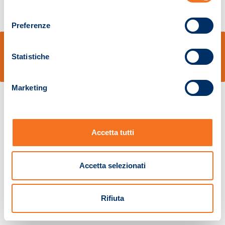
consenso
Preferenze
© Sidal s.r.l. - Via S.Agostino,50, 51100 Pistoia - Cod.Fisc. e Registro Imprese
Pistoia 01680210505 – R.E.A. n.155974 - Cap.Soc. € 2.000.000,00 i.v. La
Statistiche
Società adotta il Codice Etico D.lgs. 231/01
v: 1.10.14
Marketing
Accetta tutti
Accetta selezionati
Rifiuta