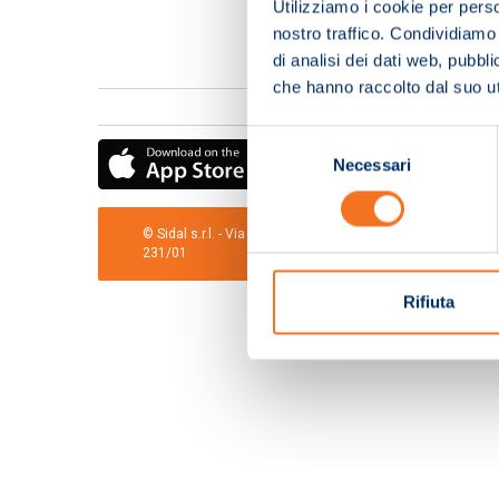
Utilizziamo i cookie per perso
nostro traffico. Condividiamo 
di analisi dei dati web, pubbl
che hanno raccolto dal suo uti
Selezione
Necessari
del
consenso
© Sidal s.r.l. - Via S.Agostino,50, 51100 Pistoia - Cod.Fis
231/01
Rifiuta