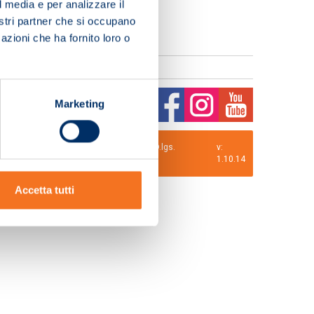
l media e per analizzare il
nostri partner che si occupano
azioni che ha fornito loro o
Marketing
0 i.v. La Società adotta il Codice Etico D.lgs.
v:
1.10.14
Accetta tutti