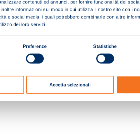
nalizzare contenuti ed annunci, per fornire funzionalità dei socia
inoltre informazioni sul modo in cui utilizza il nostro sito con i 
icità e social media, i quali potrebbero combinarle con altre inform
lizzo dei loro servizi.
Preferenze
Statistiche
c. e Registro Imprese Pistoia 01680210505 – R.E.A. n.155974 - Cap.Soc. € 2.000.000,0
Accetta selezionati