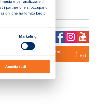
l media e per analizzare il
nostri partner che si occupano
azioni che ha fornito loro o
Marketing
0 i.v. La Società adotta il Codice Etico D.lgs.
v:
1.10.14
Accetta tutti