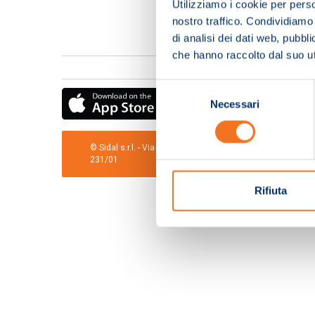
Utilizziamo i cookie per perso
nostro traffico. Condividiamo 
di analisi dei dati web, pubbl
che hanno raccolto dal suo uti
Selezione
Necessari
del
consenso
© Sidal s.r.l. - Via S.Agostino,50, 51100 Pistoia - Cod.Fis
231/01
Rifiuta