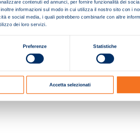
nalizzare contenuti ed annunci, per fornire funzionalità dei socia
inoltre informazioni sul modo in cui utilizza il nostro sito con i 
icità e social media, i quali potrebbero combinarle con altre inform
lizzo dei loro servizi.
Preferenze
Statistiche
c. e Registro Imprese Pistoia 01680210505 – R.E.A. n.155974 - Cap.Soc. € 2.000.000,0
Accetta selezionati