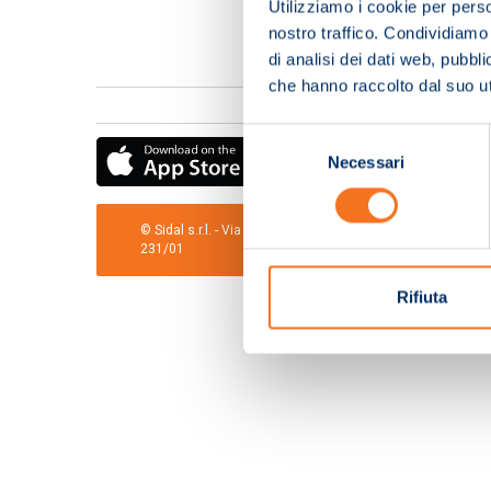
Utilizziamo i cookie per perso
nostro traffico. Condividiamo 
di analisi dei dati web, pubbl
che hanno raccolto dal suo uti
Selezione
Necessari
del
consenso
© Sidal s.r.l. - Via S.Agostino,50, 51100 Pistoia - Cod.Fis
231/01
Rifiuta