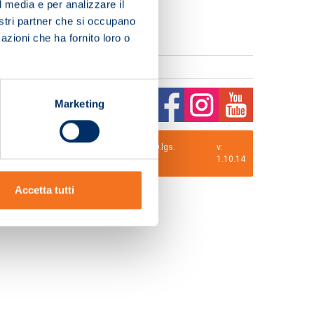
l media e per analizzare il
nostri partner che si occupano
azioni che ha fornito loro o
Marketing
0 i.v. La Società adotta il Codice Etico D.lgs.
v:
1.10.14
Accetta tutti