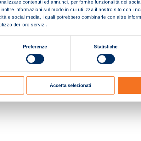
nalizzare contenuti ed annunci, per fornire funzionalità dei socia
inoltre informazioni sul modo in cui utilizza il nostro sito con i 
icità e social media, i quali potrebbero combinarle con altre inform
lizzo dei loro servizi.
Preferenze
Statistiche
c. e Registro Imprese Pistoia 01680210505 – R.E.A. n.155974 - Cap.Soc. € 2.000.000,0
Accetta selezionati