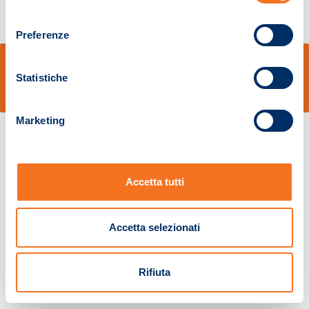
consenso
Preferenze
© Sidal s.r.l. - Via S.Agostino,50, 51100 Pistoia - Cod.Fisc. e Registro Imprese
Pistoia 01680210505 – R.E.A. n.155974 - Cap.Soc. € 2.000.000,00 i.v. La
Statistiche
Società adotta il Codice Etico D.lgs. 231/01
v: 1.10.14
Marketing
Accetta tutti
Accetta selezionati
Rifiuta