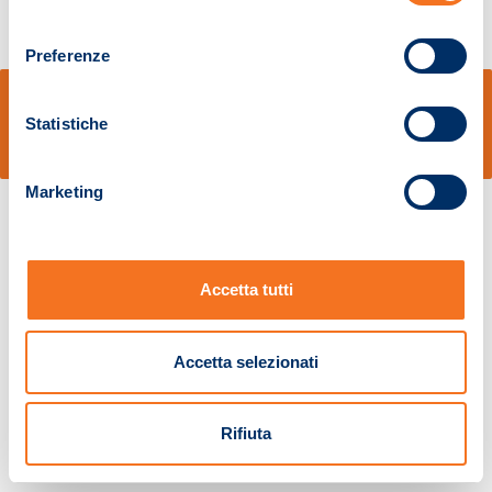
consenso
Preferenze
© Sidal s.r.l. - Via S.Agostino,50, 51100 Pistoia - Cod.Fisc. e Registro Imprese
Pistoia 01680210505 – R.E.A. n.155974 - Cap.Soc. € 2.000.000,00 i.v. La
Statistiche
Società adotta il Codice Etico D.lgs. 231/01
v: 1.10.14
Marketing
Accetta tutti
Accetta selezionati
Rifiuta