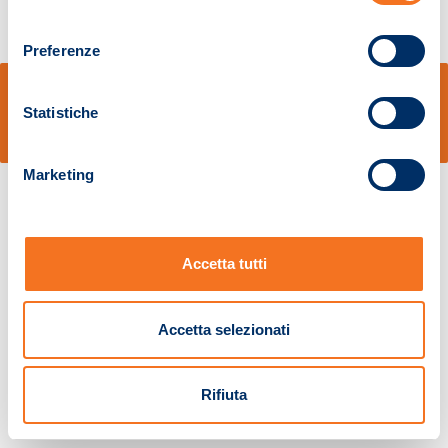
consenso
Preferenze
© Sidal s.r.l. - Via S.Agostino,50, 51100 Pistoia - Cod.Fisc. e Registro Imprese
Pistoia 01680210505 – R.E.A. n.155974 - Cap.Soc. € 2.000.000,00 i.v. La
Statistiche
Società adotta il Codice Etico D.lgs. 231/01
v: 1.10.14
Marketing
Accetta tutti
Accetta selezionati
Rifiuta