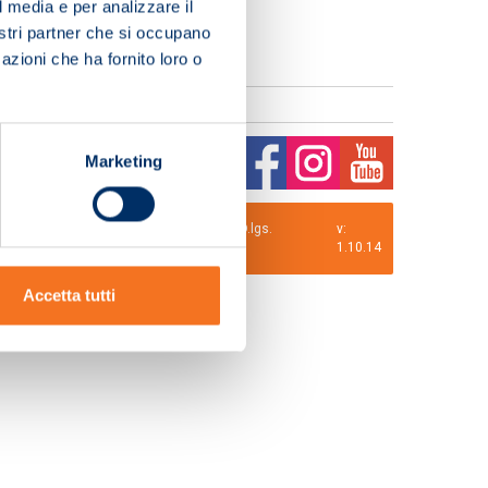
l media e per analizzare il
nostri partner che si occupano
azioni che ha fornito loro o
Marketing
0 i.v. La Società adotta il Codice Etico D.lgs.
v:
1.10.14
Accetta tutti