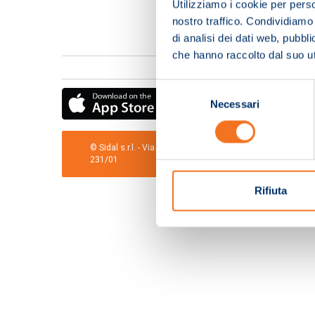
Utilizziamo i cookie per perso
nostro traffico. Condividiamo 
di analisi dei dati web, pubbl
che hanno raccolto dal suo uti
Selezione
Necessari
del
consenso
© Sidal s.r.l. - Via S.Agostino,50, 51100 Pistoia - Cod.Fis
231/01
Rifiuta