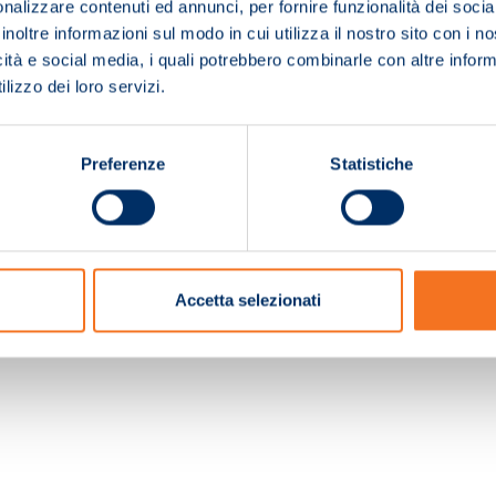
nalizzare contenuti ed annunci, per fornire funzionalità dei socia
inoltre informazioni sul modo in cui utilizza il nostro sito con i 
icità e social media, i quali potrebbero combinarle con altre inform
lizzo dei loro servizi.
Preferenze
Statistiche
c. e Registro Imprese Pistoia 01680210505 – R.E.A. n.155974 - Cap.Soc. € 2.000.000,0
Accetta selezionati