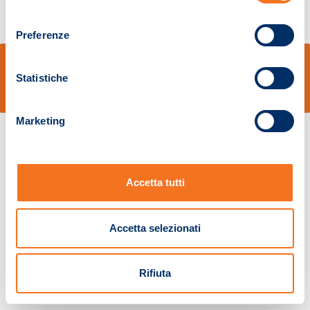
consenso
Preferenze
© Sidal s.r.l. - Via S.Agostino,50, 51100 Pistoia - Cod.Fisc. e Registro Imprese
Pistoia 01680210505 – R.E.A. n.155974 - Cap.Soc. € 2.000.000,00 i.v. La
Statistiche
Società adotta il Codice Etico D.lgs. 231/01
v: 1.10.14
Marketing
Accetta tutti
Accetta selezionati
Rifiuta