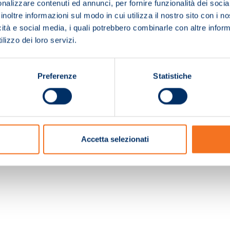
nalizzare contenuti ed annunci, per fornire funzionalità dei socia
inoltre informazioni sul modo in cui utilizza il nostro sito con i 
icità e social media, i quali potrebbero combinarle con altre inform
lizzo dei loro servizi.
Preferenze
Statistiche
c. e Registro Imprese Pistoia 01680210505 – R.E.A. n.155974 - Cap.Soc. € 2.000.000,0
Accetta selezionati