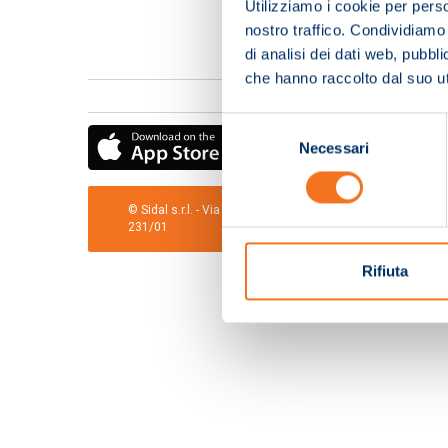
Utilizziamo i cookie per perso
nostro traffico. Condividiamo 
di analisi dei dati web, pubbl
che hanno raccolto dal suo uti
Selezione
Necessari
del
consenso
© Sidal s.r.l. - Via S.Agostino,50, 51100 Pistoia - Cod.Fis
231/01
Rifiuta