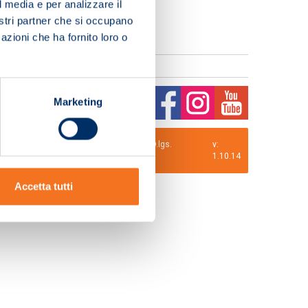
l media e per analizzare il
nostri partner che si occupano
azioni che ha fornito loro o
Marketing
0 i.v. La Società adotta il Codice Etico D.lgs.
v:
1.10.14
Accetta tutti