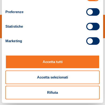
consenso
Preferenze
© Sidal s.r.l. - Via S.Agostino,50, 51100 Pistoia - Cod.Fisc. e Registro Imprese
Pistoia 01680210505 – R.E.A. n.155974 - Cap.Soc. € 2.000.000,00 i.v. La
Statistiche
Società adotta il Codice Etico D.lgs. 231/01
v: 1.10.14
Marketing
Accetta tutti
Accetta selezionati
Rifiuta