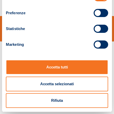
consenso
Preferenze
© Sidal s.r.l. - Via S.Agostino,50, 51100 Pistoia - Cod.Fisc. e Registro Imprese
Pistoia 01680210505 – R.E.A. n.155974 - Cap.Soc. € 2.000.000,00 i.v. La
Statistiche
Società adotta il Codice Etico D.lgs. 231/01
v: 1.10.14
Marketing
Accetta tutti
Accetta selezionati
Rifiuta