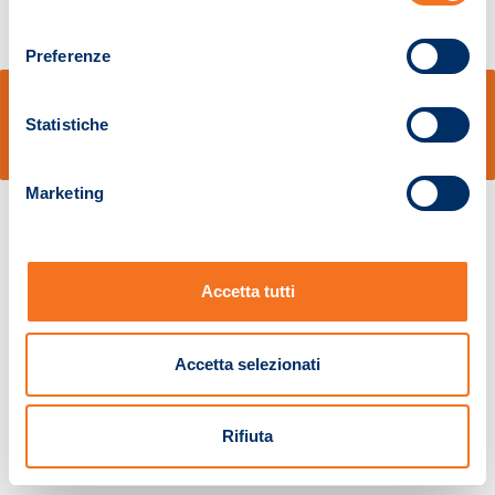
consenso
Preferenze
© Sidal s.r.l. - Via S.Agostino,50, 51100 Pistoia - Cod.Fisc. e Registro Imprese
Pistoia 01680210505 – R.E.A. n.155974 - Cap.Soc. € 2.000.000,00 i.v. La
Statistiche
Società adotta il Codice Etico D.lgs. 231/01
v: 1.10.14
Marketing
Accetta tutti
Accetta selezionati
Rifiuta