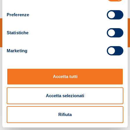
consenso
Preferenze
© Sidal s.r.l. - Via S.Agostino,50, 51100 Pistoia - Cod.Fisc. e Registro Imprese
Pistoia 01680210505 – R.E.A. n.155974 - Cap.Soc. € 2.000.000,00 i.v. La
Statistiche
Società adotta il Codice Etico D.lgs. 231/01
v: 1.10.14
Marketing
Accetta tutti
Accetta selezionati
Rifiuta