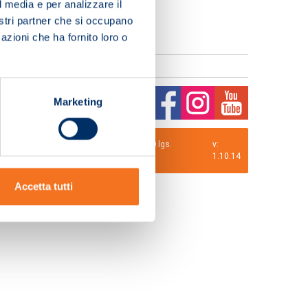
l media e per analizzare il
nostri partner che si occupano
azioni che ha fornito loro o
Marketing
0 i.v. La Società adotta il Codice Etico D.lgs.
v:
1.10.14
Accetta tutti