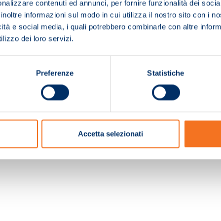
nalizzare contenuti ed annunci, per fornire funzionalità dei socia
inoltre informazioni sul modo in cui utilizza il nostro sito con i 
icità e social media, i quali potrebbero combinarle con altre inform
lizzo dei loro servizi.
Preferenze
Statistiche
c. e Registro Imprese Pistoia 01680210505 – R.E.A. n.155974 - Cap.Soc. € 2.000.000,0
Accetta selezionati