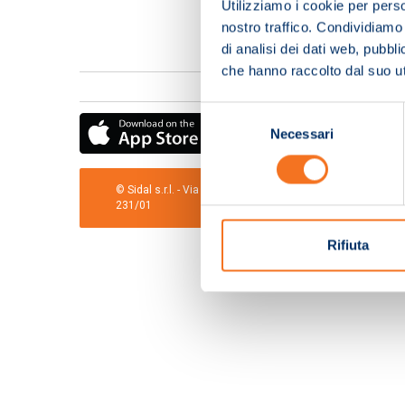
Utilizziamo i cookie per perso
nostro traffico. Condividiamo 
di analisi dei dati web, pubbl
che hanno raccolto dal suo uti
Selezione
Necessari
del
consenso
© Sidal s.r.l. - Via S.Agostino,50, 51100 Pistoia - Cod.Fis
231/01
Rifiuta