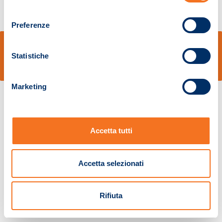
consenso
Preferenze
© Sidal s.r.l. - Via S.Agostino,50, 51100 Pistoia - Cod.Fisc. e Registro Imprese
Pistoia 01680210505 – R.E.A. n.155974 - Cap.Soc. € 2.000.000,00 i.v. La
Statistiche
Società adotta il Codice Etico D.lgs. 231/01
v: 1.10.14
Marketing
Accetta tutti
Accetta selezionati
Rifiuta