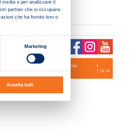
l media e per analizzare il
nostri partner che si occupano
azioni che ha fornito loro o
Marketing
0 i.v. La Società adotta il Codice Etico D.lgs.
v:
1.10.14
Accetta tutti