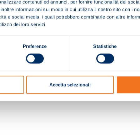
nalizzare contenuti ed annunci, per fornire funzionalità dei socia
inoltre informazioni sul modo in cui utilizza il nostro sito con i 
icità e social media, i quali potrebbero combinarle con altre inform
lizzo dei loro servizi.
Preferenze
Statistiche
c. e Registro Imprese Pistoia 01680210505 – R.E.A. n.155974 - Cap.Soc. € 2.000.000,0
Accetta selezionati