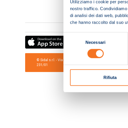
Utilizziamo i cookie per perso
nostro traffico. Condividiamo 
di analisi dei dati web, pubbl
che hanno raccolto dal suo uti
Selezione
Necessari
del
consenso
© Sidal s.r.l. - Via S.Agostino,50, 51100 Pistoia - Cod.Fis
231/01
Rifiuta