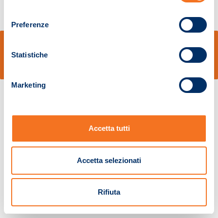
consenso
Preferenze
© Sidal s.r.l. - Via S.Agostino,50, 51100 Pistoia - Cod.Fisc. e Registro Imprese
Pistoia 01680210505 – R.E.A. n.155974 - Cap.Soc. € 2.000.000,00 i.v. La
Statistiche
Società adotta il Codice Etico D.lgs. 231/01
v: 1.10.14
Marketing
Accetta tutti
Accetta selezionati
Rifiuta