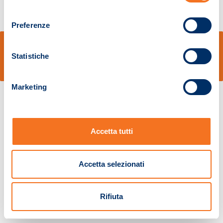
consenso
Preferenze
© Sidal s.r.l. - Via S.Agostino,50, 51100 Pistoia - Cod.Fisc. e Registro Imprese
Pistoia 01680210505 – R.E.A. n.155974 - Cap.Soc. € 2.000.000,00 i.v. La
Statistiche
Società adotta il Codice Etico D.lgs. 231/01
v: 1.10.14
Marketing
Accetta tutti
Accetta selezionati
Rifiuta