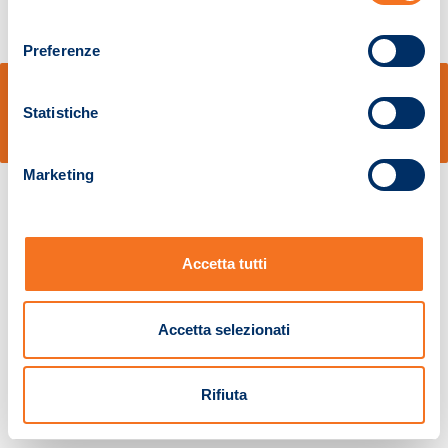
consenso
Preferenze
© Sidal s.r.l. - Via S.Agostino,50, 51100 Pistoia - Cod.Fisc. e Registro Imprese
Pistoia 01680210505 – R.E.A. n.155974 - Cap.Soc. € 2.000.000,00 i.v. La
Statistiche
Società adotta il Codice Etico D.lgs. 231/01
v: 1.10.14
Marketing
Accetta tutti
Accetta selezionati
Rifiuta