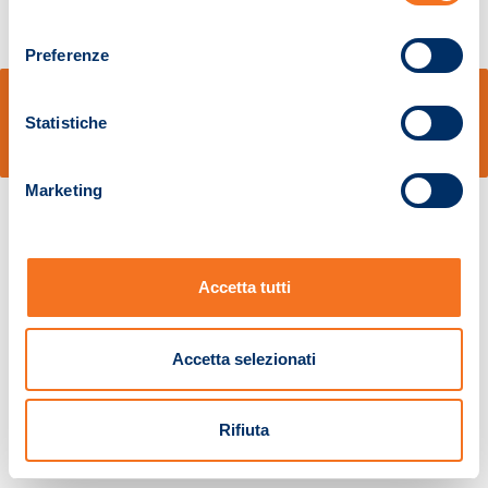
consenso
Preferenze
© Sidal s.r.l. - Via S.Agostino,50, 51100 Pistoia - Cod.Fisc. e Registro Imprese
Pistoia 01680210505 – R.E.A. n.155974 - Cap.Soc. € 2.000.000,00 i.v. La
Statistiche
Società adotta il Codice Etico D.lgs. 231/01
v: 1.10.14
Marketing
Accetta tutti
Accetta selezionati
Rifiuta