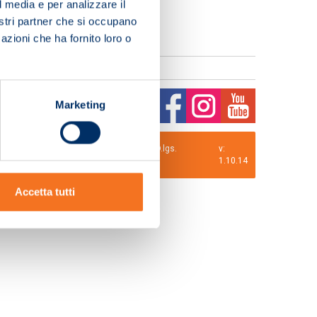
l media e per analizzare il
nostri partner che si occupano
azioni che ha fornito loro o
Marketing
0 i.v. La Società adotta il Codice Etico D.lgs.
v:
1.10.14
Accetta tutti