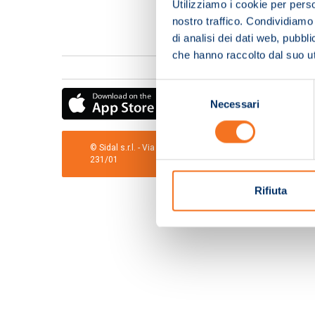
Utilizziamo i cookie per perso
nostro traffico. Condividiamo 
di analisi dei dati web, pubbl
che hanno raccolto dal suo uti
Selezione
Necessari
del
consenso
© Sidal s.r.l. - Via S.Agostino,50, 51100 Pistoia - Cod.Fis
231/01
Rifiuta