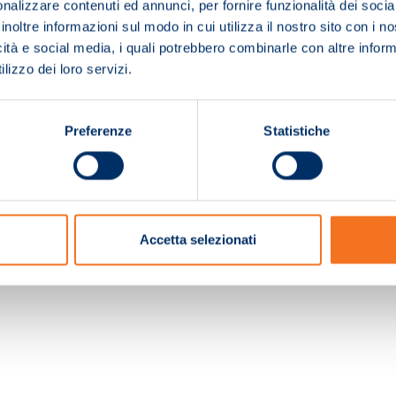
nalizzare contenuti ed annunci, per fornire funzionalità dei socia
inoltre informazioni sul modo in cui utilizza il nostro sito con i 
icità e social media, i quali potrebbero combinarle con altre inform
lizzo dei loro servizi.
Preferenze
Statistiche
c. e Registro Imprese Pistoia 01680210505 – R.E.A. n.155974 - Cap.Soc. € 2.000.000,0
Accetta selezionati