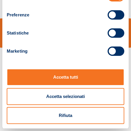
consenso
Preferenze
© Sidal s.r.l. - Via S.Agostino,50, 51100 Pistoia - Cod.Fisc. e Registro Imprese
Pistoia 01680210505 – R.E.A. n.155974 - Cap.Soc. € 2.000.000,00 i.v. La
Statistiche
Società adotta il Codice Etico D.lgs. 231/01
v: 1.10.14
Marketing
Accetta tutti
Accetta selezionati
Rifiuta