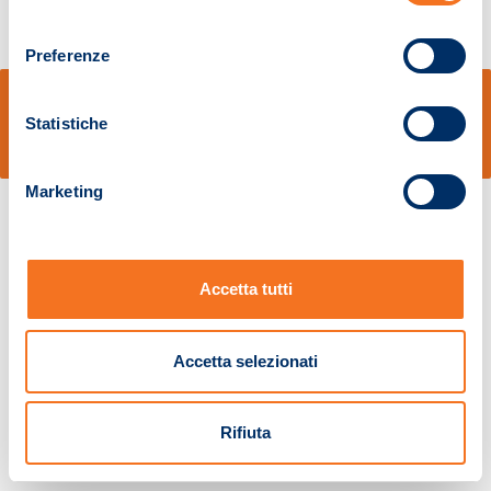
consenso
Preferenze
© Sidal s.r.l. - Via S.Agostino,50, 51100 Pistoia - Cod.Fisc. e Registro Imprese
Pistoia 01680210505 – R.E.A. n.155974 - Cap.Soc. € 2.000.000,00 i.v. La
Statistiche
Società adotta il Codice Etico D.lgs. 231/01
v: 1.10.14
Marketing
Accetta tutti
Accetta selezionati
Rifiuta