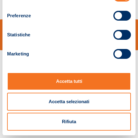
consenso
Preferenze
© Sidal s.r.l. - Via S.Agostino,50, 51100 Pistoia - Cod.Fisc. e Registro Imprese
Pistoia 01680210505 – R.E.A. n.155974 - Cap.Soc. € 2.000.000,00 i.v. La
Statistiche
Società adotta il Codice Etico D.lgs. 231/01
v: 1.10.14
Marketing
Accetta tutti
Accetta selezionati
Rifiuta