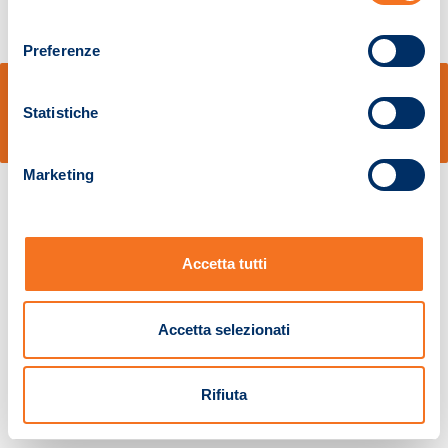
consenso
Preferenze
© Sidal s.r.l. - Via S.Agostino,50, 51100 Pistoia - Cod.Fisc. e Registro Imprese
Pistoia 01680210505 – R.E.A. n.155974 - Cap.Soc. € 2.000.000,00 i.v. La
Statistiche
Società adotta il Codice Etico D.lgs. 231/01
v: 1.10.14
Marketing
Accetta tutti
Accetta selezionati
Rifiuta