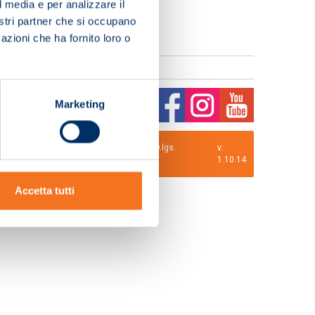
l media e per analizzare il
nostri partner che si occupano
azioni che ha fornito loro o
Marketing
0 i.v. La Società adotta il Codice Etico D.lgs.
v:
1.10.14
Accetta tutti