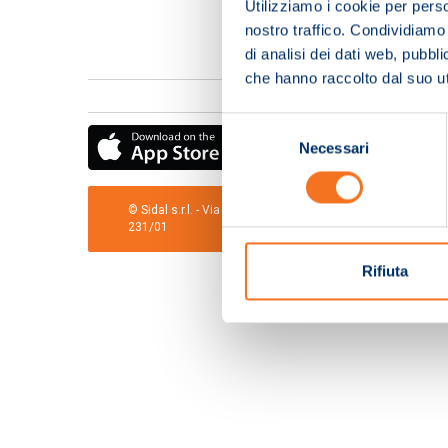
Utilizziamo i cookie per perso
nostro traffico. Condividiamo 
di analisi dei dati web, pubbl
che hanno raccolto dal suo uti
Selezione
Necessari
del
consenso
© Sidal s.r.l. - Via S.Agostino,50, 51100 Pistoia - Cod.Fis
231/01
Rifiuta