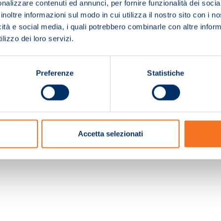
nalizzare contenuti ed annunci, per fornire funzionalità dei socia
inoltre informazioni sul modo in cui utilizza il nostro sito con i 
icità e social media, i quali potrebbero combinarle con altre inform
lizzo dei loro servizi.
Preferenze
Statistiche
c. e Registro Imprese Pistoia 01680210505 – R.E.A. n.155974 - Cap.Soc. € 2.000.000,0
Accetta selezionati