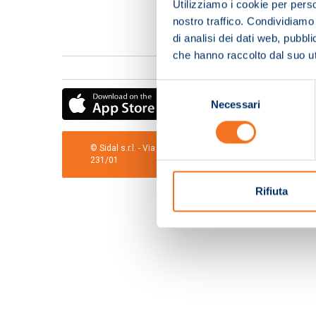
Utilizziamo i cookie per perso
nostro traffico. Condividiamo 
di analisi dei dati web, pubbl
che hanno raccolto dal suo uti
Selezione
Necessari
del
consenso
© Sidal s.r.l. - Via S.Agostino,50, 51100 Pistoia - Cod.Fis
231/01
Rifiuta