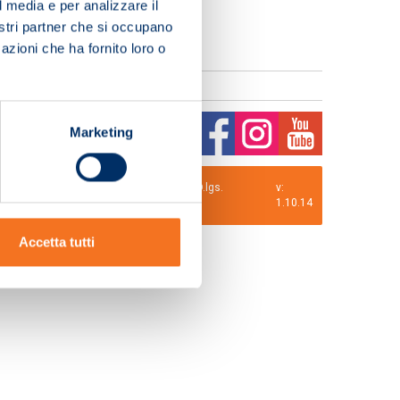
l media e per analizzare il
nostri partner che si occupano
azioni che ha fornito loro o
Marketing
0 i.v. La Società adotta il Codice Etico D.lgs.
v:
1.10.14
Accetta tutti