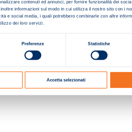
nalizzare contenuti ed annunci, per fornire funzionalità dei socia
inoltre informazioni sul modo in cui utilizza il nostro sito con i 
icità e social media, i quali potrebbero combinarle con altre inform
lizzo dei loro servizi.
Preferenze
Statistiche
c. e Registro Imprese Pistoia 01680210505 – R.E.A. n.155974 - Cap.Soc. € 2.000.000,0
Accetta selezionati