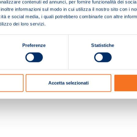
nalizzare contenuti ed annunci, per fornire funzionalità dei socia
inoltre informazioni sul modo in cui utilizza il nostro sito con i 
icità e social media, i quali potrebbero combinarle con altre inform
lizzo dei loro servizi.
Preferenze
Statistiche
c. e Registro Imprese Pistoia 01680210505 – R.E.A. n.155974 - Cap.Soc. € 2.000.000,0
Accetta selezionati