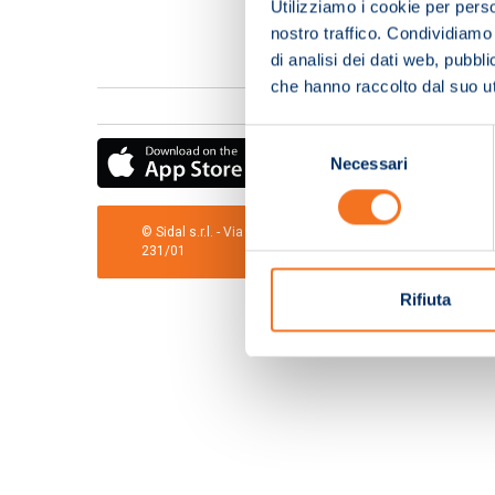
Utilizziamo i cookie per perso
nostro traffico. Condividiamo 
di analisi dei dati web, pubbl
che hanno raccolto dal suo uti
Selezione
Necessari
del
consenso
© Sidal s.r.l. - Via S.Agostino,50, 51100 Pistoia - Cod.Fis
231/01
Rifiuta