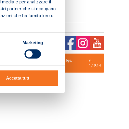
l media e per analizzare il
nostri partner che si occupano
azioni che ha fornito loro o
Marketing
0 i.v. La Società adotta il Codice Etico D.lgs.
v:
1.10.14
Accetta tutti