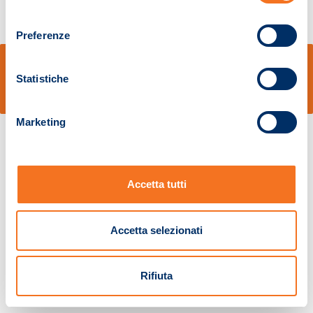
consenso
Preferenze
© Sidal s.r.l. - Via S.Agostino,50, 51100 Pistoia - Cod.Fisc. e Registro Imprese
Pistoia 01680210505 – R.E.A. n.155974 - Cap.Soc. € 2.000.000,00 i.v. La
Statistiche
Società adotta il Codice Etico D.lgs. 231/01
v: 1.10.14
Marketing
Accetta tutti
Accetta selezionati
Rifiuta