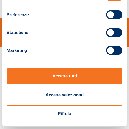
consenso
Preferenze
© Sidal s.r.l. - Via S.Agostino,50, 51100 Pistoia - Cod.Fisc. e Registro Imprese
Pistoia 01680210505 – R.E.A. n.155974 - Cap.Soc. € 2.000.000,00 i.v. La
Statistiche
Società adotta il Codice Etico D.lgs. 231/01
v: 1.10.14
Marketing
Accetta tutti
Accetta selezionati
Rifiuta