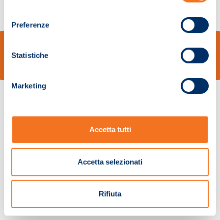
consenso
Preferenze
© Sidal s.r.l. - Via S.Agostino,50, 51100 Pistoia - Cod.Fisc. e Registro Imprese
Pistoia 01680210505 – R.E.A. n.155974 - Cap.Soc. € 2.000.000,00 i.v. La
Statistiche
Società adotta il Codice Etico D.lgs. 231/01
v: 1.10.14
Marketing
Accetta tutti
Accetta selezionati
Rifiuta