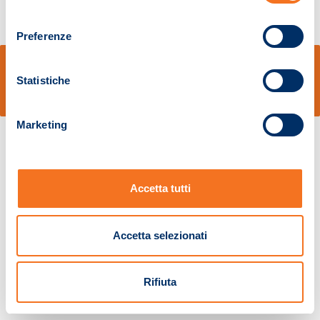
consenso
Preferenze
© Sidal s.r.l. - Via S.Agostino,50, 51100 Pistoia - Cod.Fisc. e Registro Imprese
Pistoia 01680210505 – R.E.A. n.155974 - Cap.Soc. € 2.000.000,00 i.v. La
Statistiche
Società adotta il Codice Etico D.lgs. 231/01
v: 1.10.14
Marketing
Accetta tutti
Accetta selezionati
Rifiuta