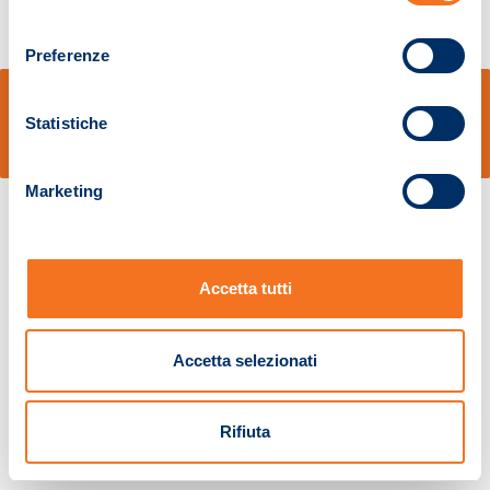
consenso
Preferenze
© Sidal s.r.l. - Via S.Agostino,50, 51100 Pistoia - Cod.Fisc. e Registro Imprese
Pistoia 01680210505 – R.E.A. n.155974 - Cap.Soc. € 2.000.000,00 i.v. La
Statistiche
Società adotta il Codice Etico D.lgs. 231/01
v: 1.10.14
Marketing
Accetta tutti
Accetta selezionati
Rifiuta