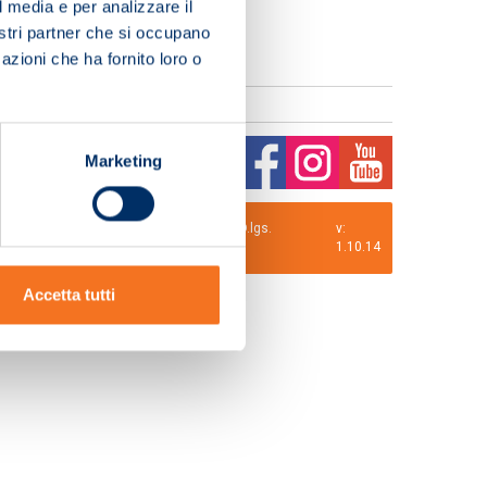
l media e per analizzare il
nostri partner che si occupano
azioni che ha fornito loro o
Marketing
0 i.v. La Società adotta il Codice Etico D.lgs.
v:
1.10.14
Accetta tutti