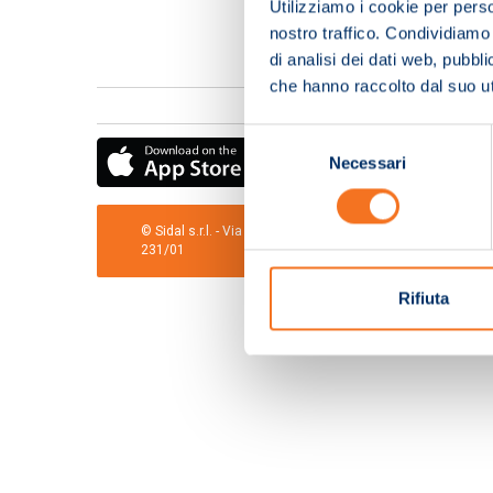
Utilizziamo i cookie per perso
nostro traffico. Condividiamo 
di analisi dei dati web, pubbl
che hanno raccolto dal suo uti
Selezione
Necessari
del
consenso
© Sidal s.r.l. - Via S.Agostino,50, 51100 Pistoia - Cod.Fis
231/01
Rifiuta