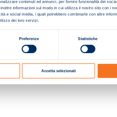
nalizzare contenuti ed annunci, per fornire funzionalità dei socia
inoltre informazioni sul modo in cui utilizza il nostro sito con i 
icità e social media, i quali potrebbero combinarle con altre inform
lizzo dei loro servizi.
Preferenze
Statistiche
c. e Registro Imprese Pistoia 01680210505 – R.E.A. n.155974 - Cap.Soc. € 2.000.000,0
Accetta selezionati