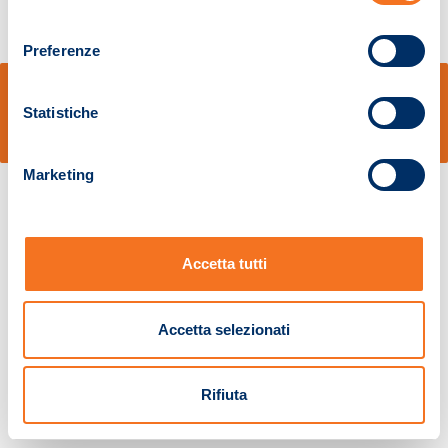
consenso
Preferenze
© Sidal s.r.l. - Via S.Agostino,50, 51100 Pistoia - Cod.Fisc. e Registro Imprese
Pistoia 01680210505 – R.E.A. n.155974 - Cap.Soc. € 2.000.000,00 i.v. La
Statistiche
Società adotta il Codice Etico D.lgs. 231/01
v: 1.10.14
Marketing
Accetta tutti
Accetta selezionati
Rifiuta