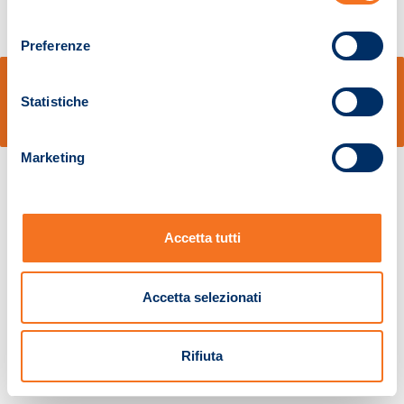
consenso
Preferenze
© Sidal s.r.l. - Via S.Agostino,50, 51100 Pistoia - Cod.Fisc. e Registro Imprese
Pistoia 01680210505 – R.E.A. n.155974 - Cap.Soc. € 2.000.000,00 i.v. La
Statistiche
Società adotta il Codice Etico D.lgs. 231/01
v: 1.10.14
Marketing
Accetta tutti
Accetta selezionati
Rifiuta