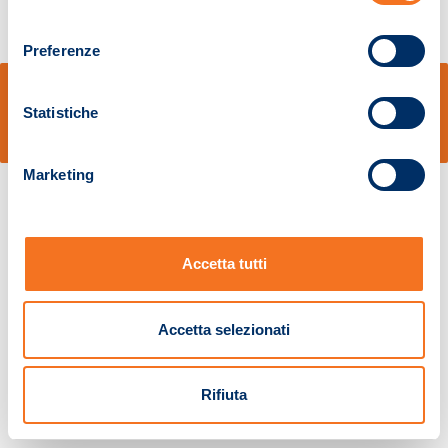
consenso
Preferenze
© Sidal s.r.l. - Via S.Agostino,50, 51100 Pistoia - Cod.Fisc. e Registro Imprese
Pistoia 01680210505 – R.E.A. n.155974 - Cap.Soc. € 2.000.000,00 i.v. La
Statistiche
Società adotta il Codice Etico D.lgs. 231/01
v: 1.10.14
Marketing
Accetta tutti
Accetta selezionati
Rifiuta