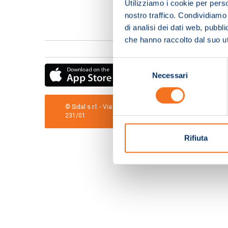
Utilizziamo i cookie per perso
nostro traffico. Condividiamo 
di analisi dei dati web, pubbl
che hanno raccolto dal suo uti
Selezione
Necessari
del
consenso
© Sidal s.r.l. - Via S.Agostino,50, 51100 Pistoia - Cod.Fis
231/01
Rifiuta