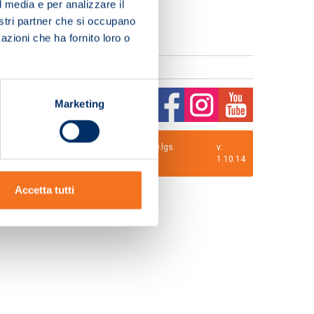
l media e per analizzare il
nostri partner che si occupano
azioni che ha fornito loro o
Marketing
0 i.v. La Società adotta il Codice Etico D.lgs.
v:
1.10.14
Accetta tutti