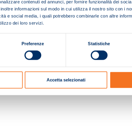
nalizzare contenuti ed annunci, per fornire funzionalità dei socia
inoltre informazioni sul modo in cui utilizza il nostro sito con i 
icità e social media, i quali potrebbero combinarle con altre inform
lizzo dei loro servizi.
Preferenze
Statistiche
c. e Registro Imprese Pistoia 01680210505 – R.E.A. n.155974 - Cap.Soc. € 2.000.000,0
Accetta selezionati