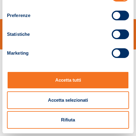
consenso
Preferenze
© Sidal s.r.l. - Via S.Agostino,50, 51100 Pistoia - Cod.Fisc. e Registro Imprese
Pistoia 01680210505 – R.E.A. n.155974 - Cap.Soc. € 2.000.000,00 i.v. La
Statistiche
Società adotta il Codice Etico D.lgs. 231/01
v: 1.10.14
Marketing
Accetta tutti
Accetta selezionati
Rifiuta