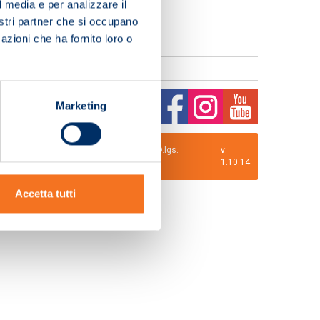
l media e per analizzare il
nostri partner che si occupano
azioni che ha fornito loro o
Marketing
0 i.v. La Società adotta il Codice Etico D.lgs.
v:
1.10.14
Accetta tutti