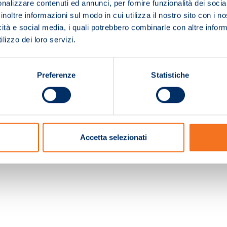
nalizzare contenuti ed annunci, per fornire funzionalità dei socia
inoltre informazioni sul modo in cui utilizza il nostro sito con i 
icità e social media, i quali potrebbero combinarle con altre inform
lizzo dei loro servizi.
Preferenze
Statistiche
c. e Registro Imprese Pistoia 01680210505 – R.E.A. n.155974 - Cap.Soc. € 2.000.000,0
Accetta selezionati