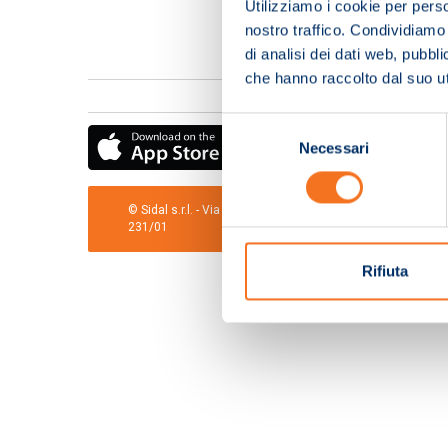
Utilizziamo i cookie per perso
nostro traffico. Condividiamo 
di analisi dei dati web, pubbl
che hanno raccolto dal suo uti
Selezione
Necessari
del
consenso
© Sidal s.r.l. - Via S.Agostino,50, 51100 Pistoia - Cod.Fis
231/01
Rifiuta