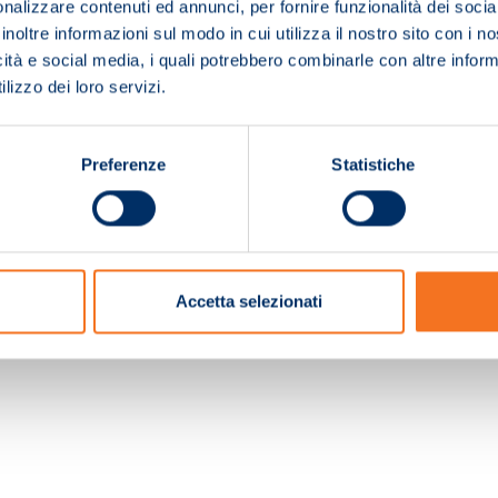
nalizzare contenuti ed annunci, per fornire funzionalità dei socia
inoltre informazioni sul modo in cui utilizza il nostro sito con i 
icità e social media, i quali potrebbero combinarle con altre inform
lizzo dei loro servizi.
Preferenze
Statistiche
c. e Registro Imprese Pistoia 01680210505 – R.E.A. n.155974 - Cap.Soc. € 2.000.000,0
Accetta selezionati