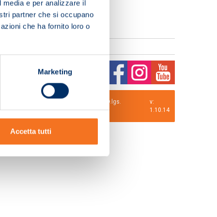
l media e per analizzare il
nostri partner che si occupano
azioni che ha fornito loro o
Marketing
0 i.v. La Società adotta il Codice Etico D.lgs.
v:
1.10.14
Accetta tutti