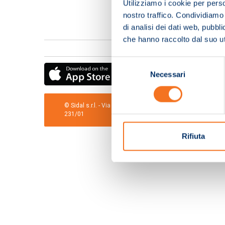
Utilizziamo i cookie per perso
nostro traffico. Condividiamo 
di analisi dei dati web, pubbl
che hanno raccolto dal suo uti
Selezione
Necessari
del
consenso
© Sidal s.r.l. - Via S.Agostino,50, 51100 Pistoia - Cod.Fis
231/01
Rifiuta