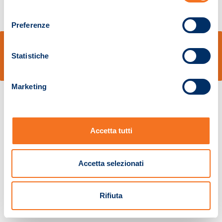
consenso
Preferenze
© Sidal s.r.l. - Via S.Agostino,50, 51100 Pistoia - Cod.Fisc. e Registro Imprese
Pistoia 01680210505 – R.E.A. n.155974 - Cap.Soc. € 2.000.000,00 i.v. La
Statistiche
Società adotta il Codice Etico D.lgs. 231/01
v: 1.10.14
Marketing
Accetta tutti
Accetta selezionati
Rifiuta