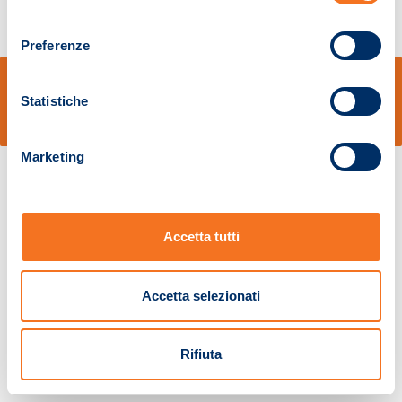
consenso
Preferenze
© Sidal s.r.l. - Via S.Agostino,50, 51100 Pistoia - Cod.Fisc. e Registro Imprese
Pistoia 01680210505 – R.E.A. n.155974 - Cap.Soc. € 2.000.000,00 i.v. La
Statistiche
Società adotta il Codice Etico D.lgs. 231/01
v: 1.10.14
Marketing
Accetta tutti
Accetta selezionati
Rifiuta