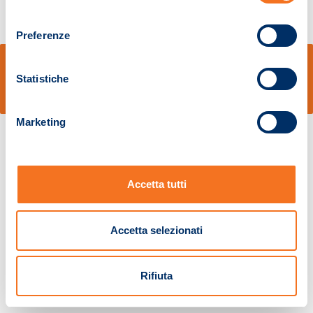
consenso
Preferenze
© Sidal s.r.l. - Via S.Agostino,50, 51100 Pistoia - Cod.Fisc. e Registro Imprese
Pistoia 01680210505 – R.E.A. n.155974 - Cap.Soc. € 2.000.000,00 i.v. La
Statistiche
Società adotta il Codice Etico D.lgs. 231/01
v: 1.10.14
Marketing
Accetta tutti
Accetta selezionati
Rifiuta