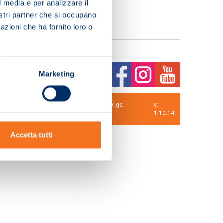
l media e per analizzare il
nostri partner che si occupano
azioni che ha fornito loro o
Marketing
0 i.v. La Società adotta il Codice Etico D.lgs.
v:
1.10.14
Accetta tutti