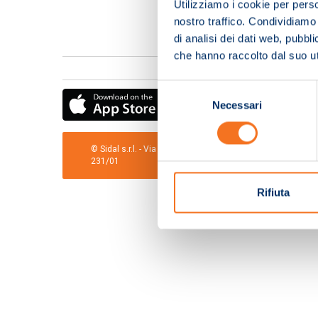
Utilizziamo i cookie per perso
nostro traffico. Condividiamo 
di analisi dei dati web, pubbl
che hanno raccolto dal suo uti
Selezione
Necessari
del
consenso
© Sidal s.r.l. - Via S.Agostino,50, 51100 Pistoia - Cod.Fis
231/01
Rifiuta