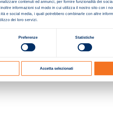
nalizzare contenuti ed annunci, per fornire funzionalità dei socia
inoltre informazioni sul modo in cui utilizza il nostro sito con i 
icità e social media, i quali potrebbero combinarle con altre inform
lizzo dei loro servizi.
Preferenze
Statistiche
c. e Registro Imprese Pistoia 01680210505 – R.E.A. n.155974 - Cap.Soc. € 2.000.000,0
Accetta selezionati